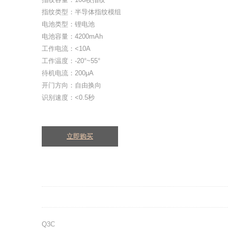
指纹类型：半导体指纹模组
电池类型：锂电池
电池容量：4200mAh
工作电流：<10A
工作温度：-20°~55°
待机电流：200μA
开门方向：自由换向
识别速度：<0.5秒
立即购买
Q3C