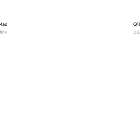
Max
Q1 
视频锁
全