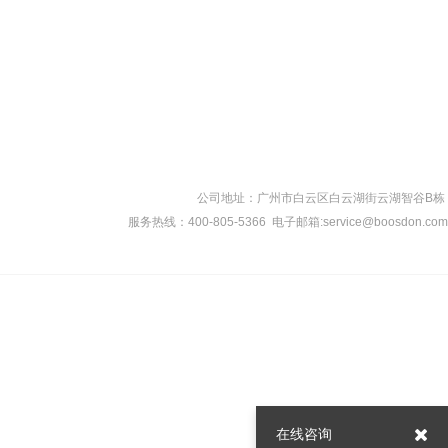
公司地址：广州市白云区白云湖街云湖智谷B栋​
服务热线：400-805-5366 ​ 电子邮箱:service@boosdon.com
在线咨询