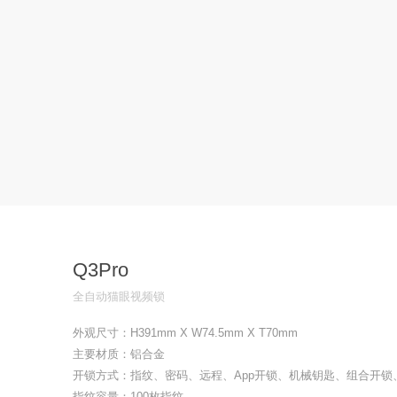
Q3Pro
全自动猫眼视频锁
外观尺寸：H391mm X W74.5mm X T70mm
主要材质：铝合金
开锁方式：指纹、密码、远程、App开锁、机械钥匙、组合开锁
指纹容量：100枚指纹