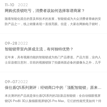
11-10
2022
网购劣质锁吃亏，消费者该如何选择靠谱商家？
随着智能化观念的普及和技术的发展，智能锁成为大众消费者青睐的安
防产品之一，线上销量表现一直很亮眼。但是，大家在网购电子锁时，
还是需要做好功课，选择产品时要谨慎一点，否则很容易踩坑，得不偿
失。
09-28
2022
智能锁带室内屏成主流，有何独特优势？
近年来，具有视频功能的智能锁成为热门产品赛道。产品方面，业内人
士应该都注意到，目前的视频锁除了拍摄画面必备的摄像头之外，几乎
都配备了室内屏幕，摄像头+室内屏的组合，俨然成为视频锁的标配。
09-07
2022
保仕盾Q5系列测评：经销商口中的「顶配智能锁」原来长这样！
本次测评的产品就是保仕盾Q5系列的2款新品智能锁：全自动猫眼视屏
锁Q5 Pro和 3D人脸猫眼视屏锁Q5 Pro Max。它们的性能究竟如何？待
我们一探究竟。