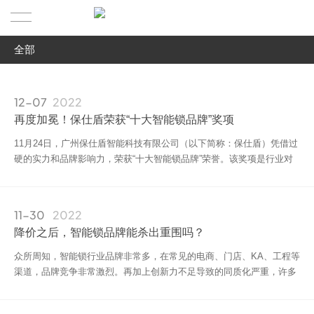
全部
首页
全部
产品中心
12-07
2022
媒体报道
再度加冕！保仕盾荣获“十大智能锁品牌”奖项
新闻资讯
全自动智能锁
行业资讯
11月24日，广州保仕盾智能科技有限公司（以下简称：保仕盾）凭借过
硬的实力和品牌影响力，荣获“十大智能锁品牌”荣誉。该奖项是行业对
招商加盟
半自动智能锁
企业动态
保仕盾的高度认可，也彰显了保仕盾遥遥领先的综合实力。
服务支持
智能锁配件
11-30
2022
降价之后，智能锁品牌能杀出重围吗？
关于我们
众所周知，智能锁行业品牌非常多，在常见的电商、门店、KA、工程等
渠道，品牌竞争非常激烈。再加上创新力不足导致的同质化严重，许多
品牌会选择通过降低产品价格的方式，扩大市场优势，因此，价格战形
成，智能锁均价不断降低。